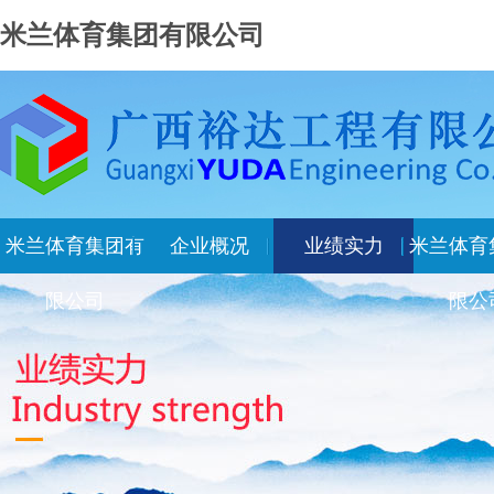
米兰体育集团有限公司
米兰体育集团有
企业概况
业绩实力
米兰体育
限公司
限公