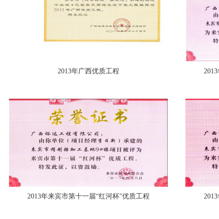
2013年广西优质工程
20
2013年来宾市第十一届“红河杯”优质工程
20