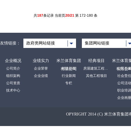
共
187
条记录 当前页
20/21
第 172-180 条
友情链接：
政府类网站链接
集团网站链接
企业概况
业绩实力
米兰体育集团
经典项目
米兰体育
公司简介
企业荣誉
裕达新闻
房屋建筑工程项目
公司形
有限公司
有限公
组织架构
企业业绩
行业新闻
其他工程项目
社会责
公司资质
专栏
公司活
技术中心
职业培
企业画
OPYRIGHT 2014 (C) 米兰体育集团