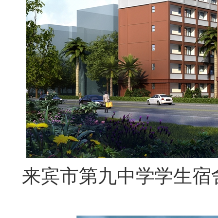
来宾市第九中学学生宿舍