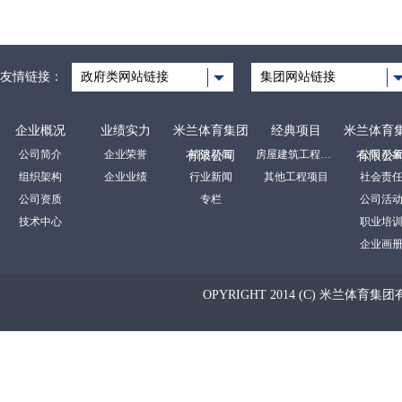
友情链接：
政府类网站链接
集团网站链接
企业概况
业绩实力
米兰体育集团
经典项目
米兰体育
公司简介
企业荣誉
裕达新闻
房屋建筑工程项目
公司形
有限公司
有限公
组织架构
企业业绩
行业新闻
其他工程项目
社会责
公司资质
专栏
公司活
技术中心
职业培
企业画
OPYRIGHT 2014 (C) 米兰体育集团