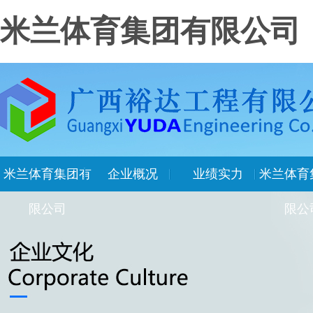
米兰体育集团有限公司
米兰体育集团有
企业概况
业绩实力
米兰体育
限公司
限公